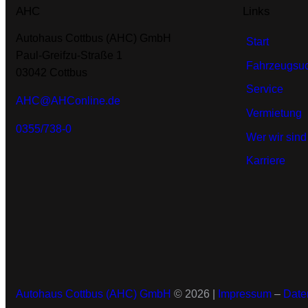
AHC
Links
Autohaus Cottbus (AHC) GmbH
Start
Paul-Greifzu-Straße 1
Fahrzeugsu
03042 Cottbus
Service
AHC@AHConline.de
Vermietung
0355/738-0
Wer wir sind
Karriere
Autohaus Cottbus (AHC) GmbH
© 2026 |
Impressum
–
Date