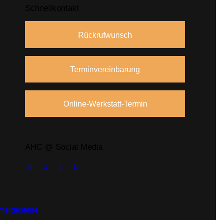
Schnellkontakt
Rückrufwunsch
Terminvereinbarung
Online-Werkstatt-Termin
AHC @ Social Media
eldestelle