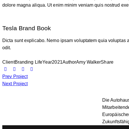
dolore magna aliqua. Ut enim minim veniam quis nostrud exer
Tesla Brand Book
Dicta sunt explicabo. Nemo ipsam voluptatem quia voluptas as
odit.
Client
Branding Life
Year
2021
Author
Amy Walker
Share
Prev Project
Next Project
Die Autohaus
Mitarbeitend
Europäischen
Zukunftsfähi