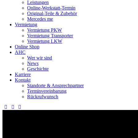
Leistungen
Online-Werkstatt-Termin
Original-Teile & Zubehör
Mercedes me
Vermietung
Vermietung PKW
Vermietung Transporter
Vermietung LKW
Online Shop
AHC
Wer wir sind
News
Geschichte
Karriere
Kontakt
Standorte & Ansprechpartner
Terminvereinbarung
Rückrufwunsch
Herzlich Willkommen beim Autohaus Cottbus (AHC)