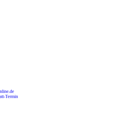
ine.de
att-Termin