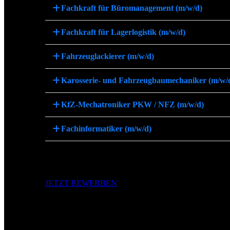
Fachkraft für Büromanagement (m/w/d)
Fachkraft für Lagerlogistik (m/w/d)
Fahrzeuglackierer (m/w/d)
Karosserie- und Fahrzeugbaumechaniker (m/w/
KfZ-Mechatroniker PKW / NFZ (m/w/d)
Fachinformatiker (m/w/d)
Komm in unser Team! Bitte gib immer deinen gewünschten Tätigkeitsbereic
JETZT BEWERBEN
AHC-Ausbildungsvideo - Kraftfahrzeugmechatron