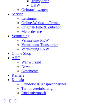
Transporter
LKW
Gebrauchtwagen
Service
Leistungen
Online-Werkstatt-Termin
Original-Teile & Zubehör
Mercedes me
Vermietung
Vermietung PKW
Vermietung Transporter
Vermietung LKW
Online Shop
AHC
Wer wir sind
News
Geschichte
Karriere
Kontakt
Standorte & Ansprechpartner
Terminvereinbarung
Rückrufwunsch