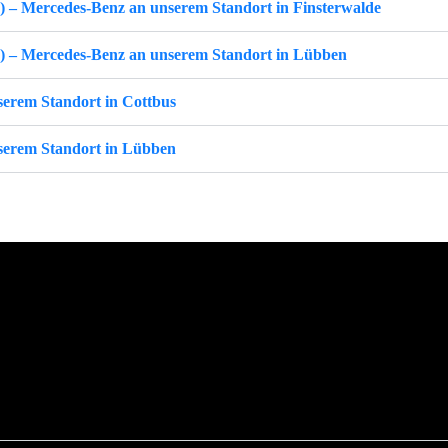
– Mercedes-Benz an unserem Standort in Finsterwalde
 – Mercedes-Benz an unserem Standort in Lübben
serem Standort in Cottbus
nserem Standort in Lübben
dungsbetrieb. Unter der Rubrik „Warum AHC“ konntest Du bereits erfahren, was das Arbeiten
n vielseitige Ausbildungsberufe, die stetige Weiterbildung und Entwicklung ihrer Kenntnisse 
itzuwirken. Ferner sind wir sehr stolz auf unsere zweimalige Auszeichnung im Bereich „Ausbi
 Jahr 2018 mit dem Brandenburgischen Ausbildungspreis. Ein Kriterium für diese Auszeic
Berufsabschluss.