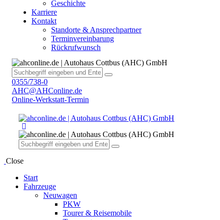
Geschichte
Karriere
Kontakt
Standorte & Ansprechpartner
Terminvereinbarung
Rückrufwunsch
0355/738-0
AHC@AHConline.de
Online-Werkstatt-Termin
Close
Start
Fahrzeuge
Neuwagen
PKW
Tourer & Reisemobile