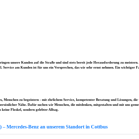
r bringen unsere Kunden auf die Straße und sind stets bereit jede Herausforderung zu meister
. Service am Kunden ist für uns ein Versprechen, das wir sehr ernst nehmen. Ein wichtiger Fa
es, Menschen zu begeistern - mit ehrlichem Service, kompetenter Beratung und Lösungen, die 
persönlicher Nähe. Dafür suchen wir Menschen, die mitdenken, mitgestalten und mit uns gem
 keine Floskel, sondern gelebter Alltag.
 – Mercedes-Benz an unserem Standort in Cottbus