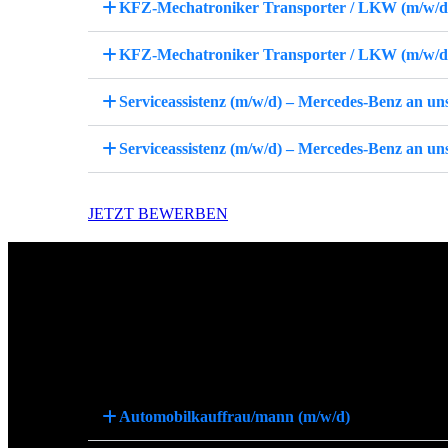
KFZ-Mechatroniker Transporter / LKW (m/w/d) 
KFZ-Mechatroniker Transporter / LKW (m/w/d)
Serviceassistenz (m/w/d) – Mercedes-Benz an un
Serviceassistenz (m/w/d) – Mercedes-Benz an u
JETZT BEWERBEN
Ausbildung im AHC
Deine Zukunft beginnt hier! Wir bewerben uns hiermit bei Dir als Ausbil
Region so attraktiv und vielfältig macht. Wir bieten unseren Auszubildende
für Tag den Praxisalltag unseres Autohauses mitzuerleben und in diesem m
2013 mit dem Ausbildungspreis der Handwerkskammer Cottbus und dann im
die hohe Übernahmequote unserer Auszubildenden nach dem erfolgreichen 
Automobilkauffrau/mann (m/w/d)