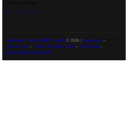
AHC @ Social Media
Autohaus Cottbus (AHC) GmbH
© 2026 |
Impressum
–
Datenschutz
–
Cookie-Richtlinie (EU)
–
Downloads
–
Hinweisgebermeldestelle