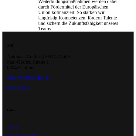
Weiterbildungsmaßnahmen werden dabei
durch Fördermittel der Europäischen
Union kofinanziert. So stärken wir
langfristig Kompetenzen, fördern Talente
und sichern die Zukunftsfähigkeit unseres
Teams.
AHC
Autohaus Cottbus (AHC) GmbH
Paul-Greifzu-Straße 1
03042 Cottbus
AHC@AHConline.de
0355/738-0
Links
Start
Fahrzeugsuche