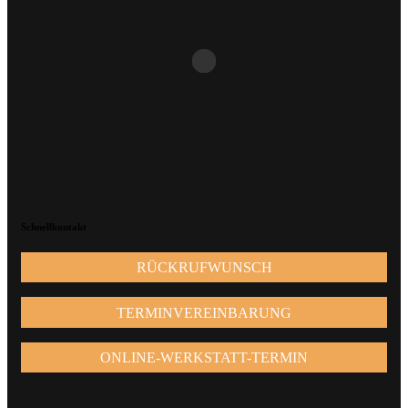
Schnellkontakt
RÜCKRUFWUNSCH
TERMINVEREINBARUNG
ONLINE-WERKSTATT-TERMIN