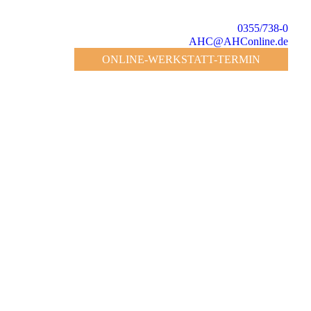
0355/738-0
AHC@AHConline.de
ONLINE-WERKSTATT-TERMIN