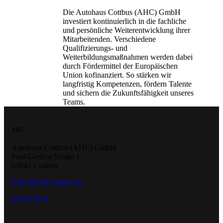
Die Autohaus Cottbus (AHC) GmbH
investiert kontinuierlich in die fachliche
und persönliche Weiterentwicklung ihrer
Mitarbeitenden. Verschiedene
Qualifizierungs- und
Weiterbildungsmaßnahmen werden dabei
durch Fördermittel der Europäischen
Union kofinanziert. So stärken wir
langfristig Kompetenzen, fördern Talente
und sichern die Zukunftsfähigkeit unseres
Teams.
AHC
Autohaus Cottbus (AHC) GmbH
Paul-Greifzu-Straße 1
03042 Cottbus
AHC@AHConline.de
0355/738-0