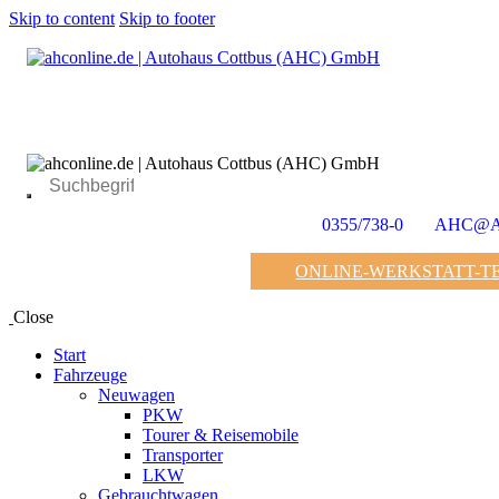
Skip to content
Skip to footer
0355/738-0
AHC@AH
ONLINE-WERKSTATT-T
Close
Start
Fahrzeuge
Neuwagen
PKW
Tourer & Reisemobile
Transporter
LKW
Gebrauchtwagen