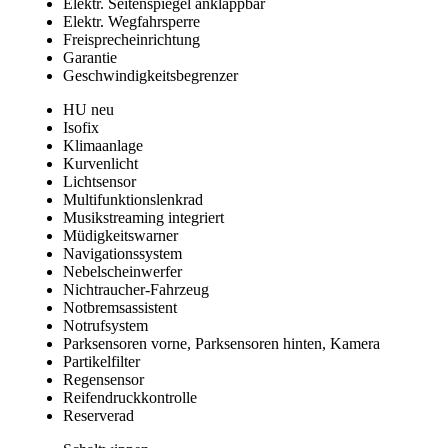
Elektr. Seitenspiegel anklappbar
Elektr. Wegfahrsperre
Freisprecheinrichtung
Garantie
Geschwindigkeitsbegrenzer
HU neu
Isofix
Klimaanlage
Kurvenlicht
Lichtsensor
Multifunktionslenkrad
Musikstreaming integriert
Müdigkeitswarner
Navigationssystem
Nebelscheinwerfer
Nichtraucher-Fahrzeug
Notbremsassistent
Notrufsystem
Parksensoren vorne, Parksensoren hinten, Kamera
Partikelfilter
Regensensor
Reifendruckkontrolle
Reserverad