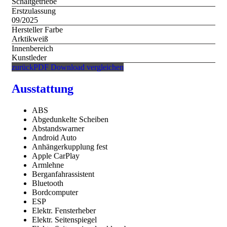
Schaltgetriebe
Erstzulassung
09/2025
Hersteller Farbe
Arktikweiß
Innenbereich
Kunstleder
zurück
PDF Download
vergleichen
Ausstattung
ABS
Abgedunkelte Scheiben
Abstandswarner
Android Auto
Anhängerkupplung fest
Apple CarPlay
Armlehne
Berganfahrassistent
Bluetooth
Bordcomputer
ESP
Elektr. Fensterheber
Elektr. Seitenspiegel