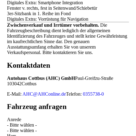
Digitales Extra: Smartphone Integration
Fenster v. rechts, fest in Seitenwand/Schiebetür
3er-Sitzbank in 1. Reihe im Fond
Digitales Extra: Vorrüstung für Navigation
Zwischenverkauf und Irrtümer vorbehalten.
Die
Fahrzeugbeschreibung dient lediglich der allgemeinen
Identifizierung des Fahrzeuges und stellt keine Gewährleistung
im kaufrechtlichen Sinne dar. Den genauen
Ausstattungsumfang erhalten Sie von unserem
Verkaufspersonal. Bitte kontaktieren Sie uns.
Kontaktdaten
Autohaus Cottbus (AHC) GmbH
Paul-Greifzu-Straße
1
03042
Cottbus
E-Mail:
AHC@AHConline.de
Telefon:
0355738-0
Fahrzeug anfragen
Anrede
- Bitte wählen -
- Bitte wählen -
Herr