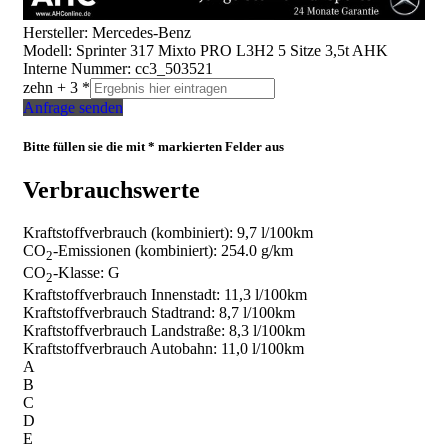
Hersteller: Mercedes-Benz
Modell: Sprinter 317 Mixto PRO L3H2 5 Sitze 3,5t AHK
Interne Nummer: cc3_503521
zehn + 3 *
Anfrage senden
Bitte füllen sie die mit * markierten Felder aus
Verbrauchswerte
Kraftstoffverbrauch (kombiniert):
9,7 l/100km
CO
-Emissionen (kombiniert):
254.0 g/km
2
CO
-Klasse:
G
2
Kraftstoffverbrauch Innenstadt:
11,3 l/100km
Kraftstoffverbrauch Stadtrand:
8,7 l/100km
Kraftstoffverbrauch Landstraße:
8,3 l/100km
Kraftstoffverbrauch Autobahn:
11,0 l/100km
A
B
C
D
E