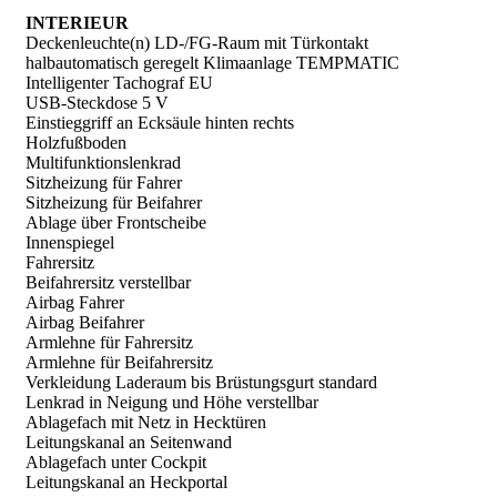
INTERIEUR
Deckenleuchte(n) LD-/FG-Raum mit Türkontakt
halbautomatisch geregelt Klimaanlage TEMPMATIC
Intelligenter Tachograf EU
USB-Steckdose 5 V
Einstieggriff an Ecksäule hinten rechts
Holzfußboden
Multifunktionslenkrad
Sitzheizung für Fahrer
Sitzheizung für Beifahrer
Ablage über Frontscheibe
Innenspiegel
Fahrersitz
Beifahrersitz verstellbar
Airbag Fahrer
Airbag Beifahrer
Armlehne für Fahrersitz
Armlehne für Beifahrersitz
Verkleidung Laderaum bis Brüstungsgurt standard
Lenkrad in Neigung und Höhe verstellbar
Ablagefach mit Netz in Hecktüren
Leitungskanal an Seitenwand
Ablagefach unter Cockpit
Leitungskanal an Heckportal