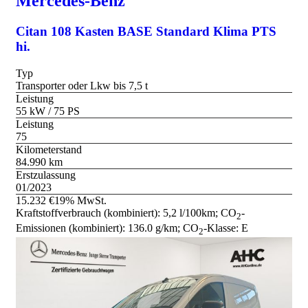
Mercedes-Benz
Citan 108 Kasten BASE Standard Klima PTS
hi.
Typ
Transporter oder Lkw bis 7,5 t
Leistung
55 kW / 75 PS
Leistung
75
Kilometerstand
84.990 km
Erstzulassung
01/2023
15.232 €
19% MwSt.
Kraftstoffverbrauch (kombiniert):
5,2 l/100km
;
CO
-
2
Emissionen (kombiniert):
136.0 g/km
;
CO
-Klasse:
E
2