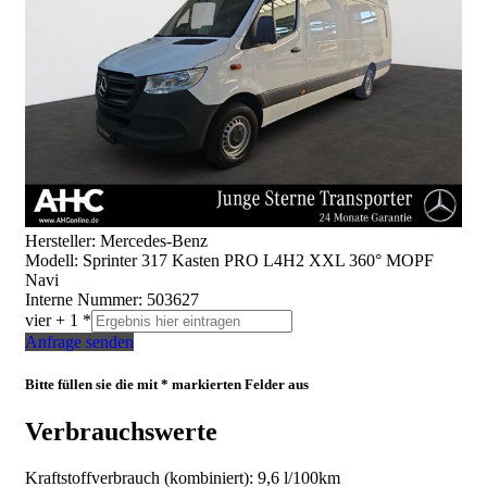
Hersteller: Mercedes-Benz
Modell: Sprinter 317 Kasten PRO L4H2 XXL 360° MOPF
Navi
Interne Nummer: 503627
vier + 1 *
Anfrage senden
Bitte füllen sie die mit * markierten Felder aus
Verbrauchswerte
Kraftstoffverbrauch (kombiniert):
9,6 l/100km