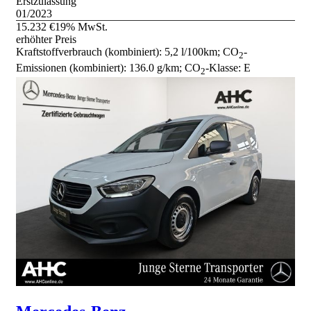
Erstzulassung
01/2023
15.232 €
19% MwSt.
erhöhter Preis
Kraftstoffverbrauch (kombiniert):
5,2 l/100km
;
CO
-
2
Emissionen (kombiniert):
136.0 g/km
;
CO
-Klasse:
E
2