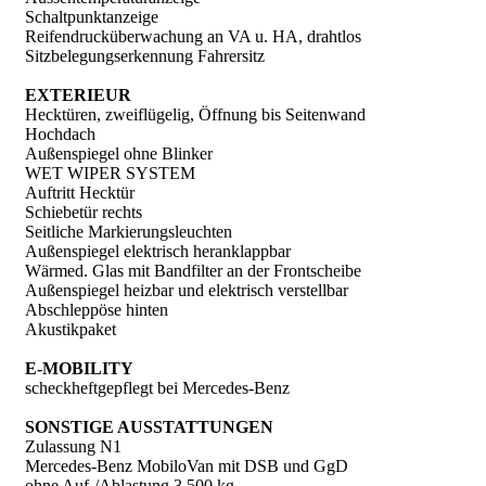
Schaltpunktanzeige
Reifendrucküberwachung an VA u. HA, drahtlos
Sitzbelegungserkennung Fahrersitz
EXTERIEUR
Hecktüren, zweiflügelig, Öffnung bis Seitenwand
Hochdach
Außenspiegel ohne Blinker
WET WIPER SYSTEM
Auftritt Hecktür
Schiebetür rechts
Seitliche Markierungsleuchten
Außenspiegel elektrisch heranklappbar
Wärmed. Glas mit Bandfilter an der Frontscheibe
Außenspiegel heizbar und elektrisch verstellbar
Abschleppöse hinten
Akustikpaket
E-MOBILITY
scheckheftgepflegt bei Mercedes-Benz
SONSTIGE AUSSTATTUNGEN
Zulassung N1
Mercedes-Benz MobiloVan mit DSB und GgD
ohne Auf-/Ablastung 3.500 kg