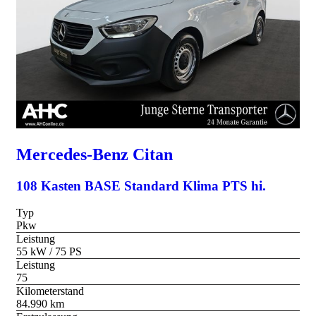
Mercedes-Benz
Citan
108 Kasten BASE Standard Klima PTS hi.
Typ
Pkw
Leistung
55 kW / 75 PS
Leistung
75
Kilometerstand
84.990 km