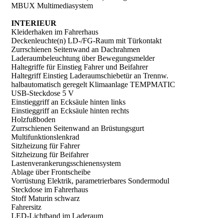
MBUX Multimediasystem
INTERIEUR
Kleiderhaken im Fahrerhaus
Deckenleuchte(n) LD-/FG-Raum mit Türkontakt
Zurrschienen Seitenwand an Dachrahmen
Laderaumbeleuchtung über Bewegungsmelder
Haltegriffe für Einstieg Fahrer und Beifahrer
Haltegriff Einstieg Laderaumschiebetür an Trennw.
halbautomatisch geregelt Klimaanlage TEMPMATIC
USB-Steckdose 5 V
Einstieggriff an Ecksäule hinten links
Einstieggriff an Ecksäule hinten rechts
Holzfußboden
Zurrschienen Seitenwand an Brüstungsgurt
Multifunktionslenkrad
Sitzheizung für Fahrer
Sitzheizung für Beifahrer
Lastenverankerungsschienensystem
Ablage über Frontscheibe
Vorrüstung Elektrik, parametrierbares Sondermodul
Steckdose im Fahrerhaus
Stoff Maturin schwarz
Fahrersitz
LED-Lichtband im Laderaum