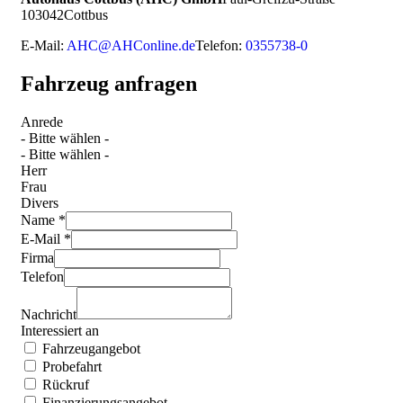
1
03042
Cottbus
E-Mail:
AHC@AHConline.de
Telefon:
0355738-0
Fahrzeug anfragen
Anrede
- Bitte wählen -
- Bitte wählen -
Herr
Frau
Divers
Name *
E-Mail *
Firma
Telefon
Nachricht
Interessiert an
Fahrzeugangebot
Probefahrt
Rückruf
Finanzierungsangebot