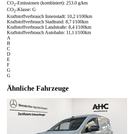
CO
-Emissionen (kombiniert):
253.0 g/km
2
CO
-Klasse:
G
2
Kraftstoffverbrauch Innenstadt:
10,2 l/100km
Kraftstoffverbrauch Stadtrand:
8,7 l/100km
Kraftstoffverbrauch Landstraße:
8,4 l/100km
Kraftstoffverbrauch Autobahn:
11,1 l/100km
A
B
C
D
E
F
G
G
Ähnliche Fahrzeuge