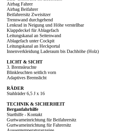
Airbag Fahrer
Airbag Beifahrer
Beifahrersitz Zweisitzer
Trennwand durchgehend
Lenkrad in Neigung und Höhe verstellbar
Klappdeckel für Ablagefach
Leitungskanal an Seitenwand
Ablagefach unter Cockpit
Leitungskanal an Heckportal
Innenverkleidung Laderaum bis Dachhöhe (Holz)
LICHT & SICHT
3. Bremsleuchte
Blinkleuchten seitlich vorn
Adaptives Bremslicht
RÄDER
Stahlräder 6,5 J x 16
TECHNIK & SICHERHEIT
Berganfahrhilfe
Starthilfe - Kontakt
Gurtwarneinrichtung für Beifahrersitz
Gurtwarneinrichtung für Fahrersitz
Aussentemperaturanzeige