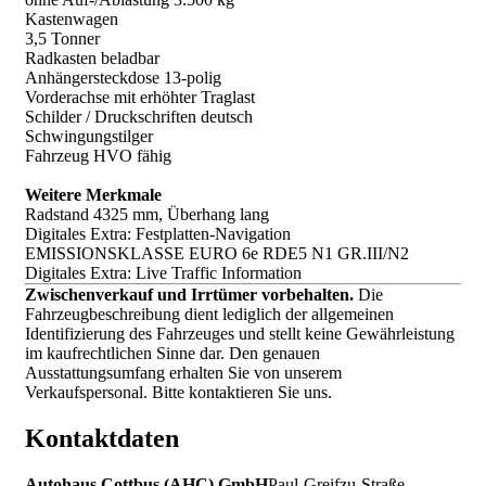
Kastenwagen
3,5 Tonner
Radkasten beladbar
Anhängersteckdose 13-polig
Vorderachse mit erhöhter Traglast
Schilder / Druckschriften deutsch
Schwingungstilger
Fahrzeug HVO fähig
Weitere Merkmale
Radstand 4325 mm, Überhang lang
Digitales Extra: Festplatten-Navigation
EMISSIONSKLASSE EURO 6e RDE5 N1 GR.III/N2
Digitales Extra: Live Traffic Information
Zwischenverkauf und Irrtümer vorbehalten.
Die
Fahrzeugbeschreibung dient lediglich der allgemeinen
Identifizierung des Fahrzeuges und stellt keine Gewährleistung
im kaufrechtlichen Sinne dar. Den genauen
Ausstattungsumfang erhalten Sie von unserem
Verkaufspersonal. Bitte kontaktieren Sie uns.
Kontaktdaten
Autohaus Cottbus (AHC) GmbH
Paul-Greifzu-Straße