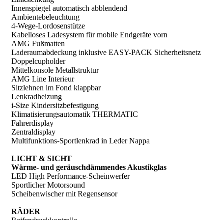
Innenspiegel automatisch abblendend
Ambientebeleuchtung
4-Wege-Lordosenstütze
Kabelloses Ladesystem für mobile Endgeräte vorn
AMG Fußmatten
Laderaumabdeckung inklusive EASY-PACK Sicherheitsnetz
Doppelcupholder
Mittelkonsole Metallstruktur
AMG Line Interieur
Sitzlehnen im Fond klappbar
Lenkradheizung
i-Size Kindersitzbefestigung
Klimatisierungsautomatik THERMATIC
Fahrerdisplay
Zentraldisplay
Multifunktions-Sportlenkrad in Leder Nappa
LICHT & SICHT
Wärme- und geräuschdämmendes Akustikglas
LED High Performance-Scheinwerfer
Sportlicher Motorsound
Scheibenwischer mit Regensensor
RÄDER