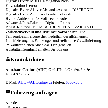
Digitales Extra: MBUX Navigation Premium
Fingerabdrucksensor
Digitales Extra: Aktiver Abstands-Assistent DISTRONIC
Digitales Extra: Adaptiver Fernlicht-Assistent
Hybrid Antrieb mit 48-Volt-Technologie
Advanced-Plus-Paket mit Digitalen Extras
RADGROESSE 19” MISCHBEREIFUNG VARIANTE 1
Zwischenverkauf und Irrtümer vorbehalten.
Die
Fahrzeugbeschreibung dient lediglich der allgemeinen
Identifizierung des Fahrzeuges und stellt keine Gewährleistung
im kaufrechtlichen Sinne dar. Den genauen
Ausstattungsumfang erhalten Sie von uns.
Kontaktdaten
Autohaus Cottbus (AHC) GmbH
Paul-Greifzu-Straße
1
03042
Cottbus
E-Mail:
AHC@AHConline.de
Telefon:
0355738-0
Fahrzeug anfragen
Anrede
- Bitte wählen -