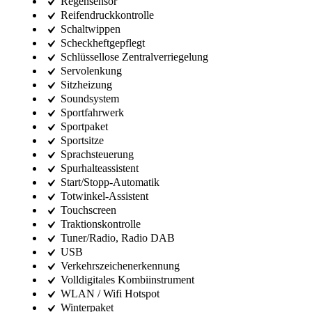
Regensensor
Reifendruckkontrolle
Schaltwippen
Scheckheftgepflegt
Schlüssellose Zentralverriegelung
Servolenkung
Sitzheizung
Soundsystem
Sportfahrwerk
Sportpaket
Sportsitze
Sprachsteuerung
Spurhalteassistent
Start/Stopp-Automatik
Totwinkel-Assistent
Touchscreen
Traktionskontrolle
Tuner/Radio, Radio DAB
USB
Verkehrszeichenerkennung
Volldigitales Kombiinstrument
WLAN / Wifi Hotspot
Winterpaket