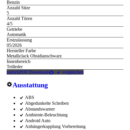
Benzin
Anzahl Sitze
5
Anzahl Türen
4/5
Getriebe
Automatik
Erstzulassung
05/2026
Hersteller Farbe
Metalliclack Obsidianschwarz
Innenbereich
Teilleder
zurück
PDF Download
vergleichen
Ausstattung
ABS
Abgedunkelte Scheiben
Abstandswarner
Ambiente-Beleuchtung
Android Auto
Anhängerkupplung Vorbereitung