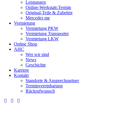
Leistungen
Online-Werkstatt-Termin
Original-Teile & Zubehör
Mercedes me
Vermietung
Vermietung PKW
Vermietung Transporter
Vermietung LKW
Online Shop
AHC
Wer wir sind
News
Geschichte
Karriere
Kontakt
Standorte & Ansprechpartner
Terminvereinbarung
Rückrufwunsch