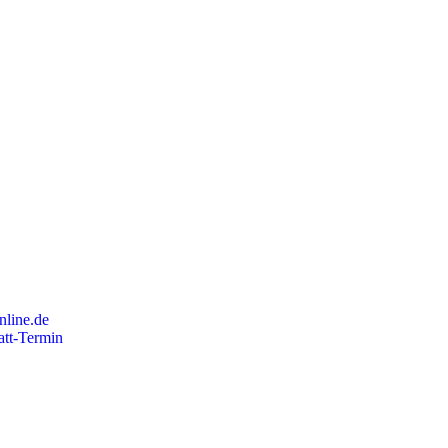
ine.de
att-Termin