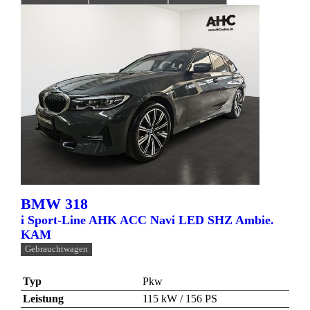
BMW
318
i Sport-Line AHK ACC Navi LED SHZ Ambie.
KAM
Gebrauchtwagen
Typ
Pkw
Leistung
115 kW / 156 PS