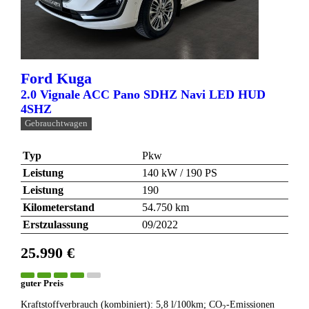
Ford
Kuga
2.0 Vignale ACC Pano SDHZ Navi LED HUD
4SHZ
Gebrauchtwagen
Typ
Pkw
Leistung
140 kW / 190 PS
Leistung
190
Kilometerstand
54.750 km
Erstzulassung
09/2022
25.990 €
guter Preis
Kraftstoffverbrauch (kombiniert):
5,8 l/100km
;
CO
-Emissionen
2