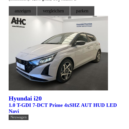
2
anzeigen
vergleichen
parken
Hyundai
i20
1.0 T-GDI 7-DCT Prime 4xSHZ AUT HUD LED
Navi
Neuwagen