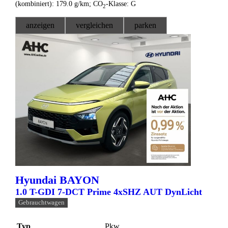
(kombiniert):
179.0 g/km
;
CO
-Klasse:
G
2
anzeigen
vergleichen
parken
Hyundai
BAYON
1.0 T-GDI 7-DCT Prime 4xSHZ AUT DynLicht
Gebrauchtwagen
Typ
Pkw