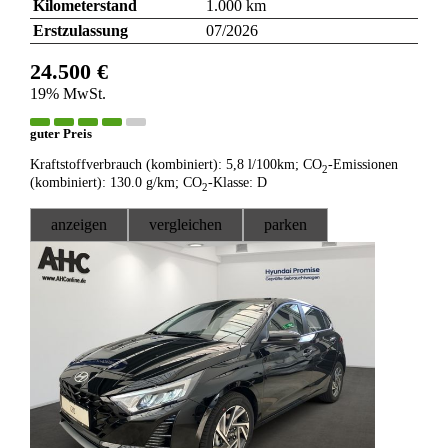
Kilometerstand
1.000 km
Erstzulassung
07/2026
24.500 €
19% MwSt.
guter Preis
Kraftstoffverbrauch (kombiniert):
5,8 l/100km
;
CO
-Emissionen
2
(kombiniert):
130.0 g/km
;
CO
-Klasse:
D
2
anzeigen
vergleichen
parken