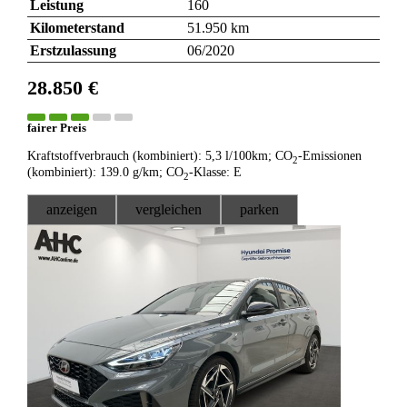
Leistung
160
Kilometerstand
51.950 km
Erstzulassung
06/2020
28.850 €
fairer Preis
Kraftstoffverbrauch (kombiniert):
5,3 l/100km
;
CO
-Emissionen
2
(kombiniert):
139.0 g/km
;
CO
-Klasse:
E
2
anzeigen
vergleichen
parken