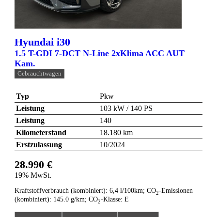
Hyundai
i30
1.5 T-GDI 7-DCT N-Line 2xKlima ACC AUT
Kam.
Gebrauchtwagen
Typ
Pkw
Leistung
103 kW / 140 PS
Leistung
140
Kilometerstand
18.180 km
Erstzulassung
10/2024
28.990 €
19% MwSt.
Kraftstoffverbrauch (kombiniert):
6,4 l/100km
;
CO
-Emissionen
2
(kombiniert):
145.0 g/km
;
CO
-Klasse:
E
2