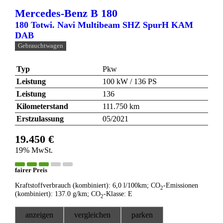
Mercedes-Benz
B 180
180 Totwi. Navi Multibeam SHZ SpurH KAM
DAB
Gebrauchtwagen
Typ
Pkw
Leistung
100 kW / 136 PS
Leistung
136
Kilometerstand
111.750 km
Erstzulassung
05/2021
19.450 €
19% MwSt.
fairer Preis
Kraftstoffverbrauch (kombiniert):
6,0 l/100km
;
CO
-Emissionen
2
(kombiniert):
137.0 g/km
;
CO
-Klasse:
E
2
anzeigen
vergleichen
parken