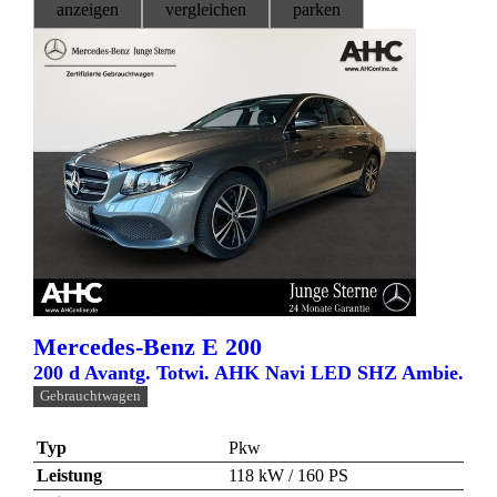
anzeigen
vergleichen
parken
Mercedes-Benz
E 200
200 d Avantg. Totwi. AHK Navi LED SHZ Ambie.
Gebrauchtwagen
Typ
Pkw
Leistung
118 kW / 160 PS