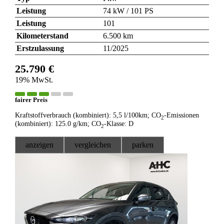
Leistung
74 kW / 101 PS
Leistung
101
Kilometerstand
6.500 km
Erstzulassung
11/2025
25.790 €
19% MwSt.
fairer Preis
Kraftstoffverbrauch (kombiniert):
5,5 l/100km
;
CO
-Emissionen
2
(kombiniert):
125.0 g/km
;
CO
-Klasse:
D
2
anzeigen
vergleichen
parken