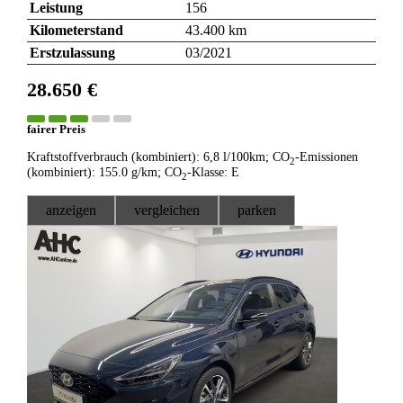
Leistung
156
Kilometerstand
43.400 km
Erstzulassung
03/2021
28.650 €
fairer Preis
Kraftstoffverbrauch (kombiniert):
6,8 l/100km
;
CO
-Emissionen
2
(kombiniert):
155.0 g/km
;
CO
-Klasse:
E
2
anzeigen
vergleichen
parken