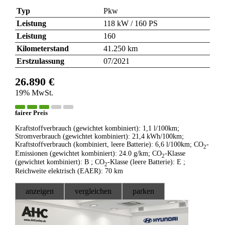
Typ
Pkw
Leistung
118 kW / 160 PS
Leistung
160
Kilometerstand
41.250 km
Erstzulassung
07/2021
26.890 €
19% MwSt.
fairer Preis
Kraftstoffverbrauch (gewichtet kombiniert):
1,1 l/100km
;
Stromverbrauch (gewichtet kombiniert):
21,4 kWh/100km
;
Kraftstoffverbrauch (kombiniert, leere Batterie):
6,6 l/100km
;
CO
-
2
Emissionen (gewichtet kombiniert):
24.0 g/km
;
CO
-Klasse
2
(gewichtet kombiniert):
B
;
CO
-Klasse (leere Batterie):
E
;
2
Reichweite elektrisch (EAER):
70 km
anzeigen
vergleichen
parken