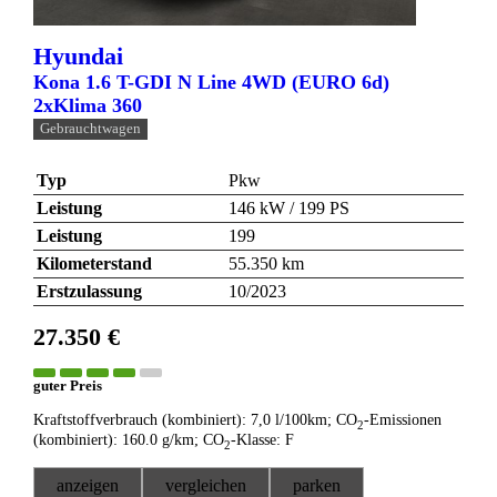
Hyundai
Kona 1.6 T-GDI N Line 4WD (EURO 6d)
2xKlima 360
Gebrauchtwagen
Typ
Pkw
Leistung
146 kW / 199 PS
Leistung
199
Kilometerstand
55.350 km
Erstzulassung
10/2023
27.350 €
guter Preis
Kraftstoffverbrauch (kombiniert):
7,0 l/100km
;
CO
-Emissionen
2
(kombiniert):
160.0 g/km
;
CO
-Klasse:
F
2
anzeigen
vergleichen
parken