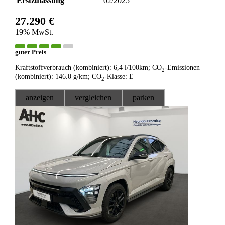
Erstzulassung
02/2025
27.290 €
19% MwSt.
guter Preis
Kraftstoffverbrauch (kombiniert):
6,4 l/100km
;
CO
-Emissionen
2
(kombiniert):
146.0 g/km
;
CO
-Klasse:
E
2
anzeigen
vergleichen
parken