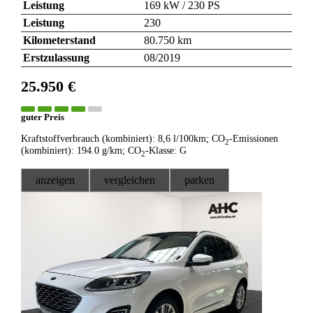
Leistung
169 kW / 230 PS
Leistung
230
Kilometerstand
80.750 km
Erstzulassung
08/2019
25.950 €
guter Preis
Kraftstoffverbrauch (kombiniert):
8,6 l/100km
;
CO
-Emissionen
2
(kombiniert):
194.0 g/km
;
CO
-Klasse:
G
2
anzeigen
vergleichen
parken