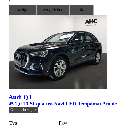
anzeigen
vergleichen
parken
Audi
Q3
45 2,0 TFSI quattro Navi LED Tempomat Ambie.
Gebrauchtwagen
Typ
Pkw