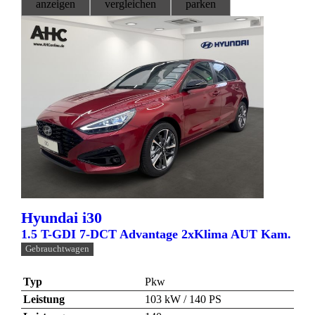
anzeigen
vergleichen
parken
Hyundai
i30
1.5 T-GDI 7-DCT Advantage 2xKlima AUT Kam.
Gebrauchtwagen
Typ
Pkw
Leistung
103 kW / 140 PS