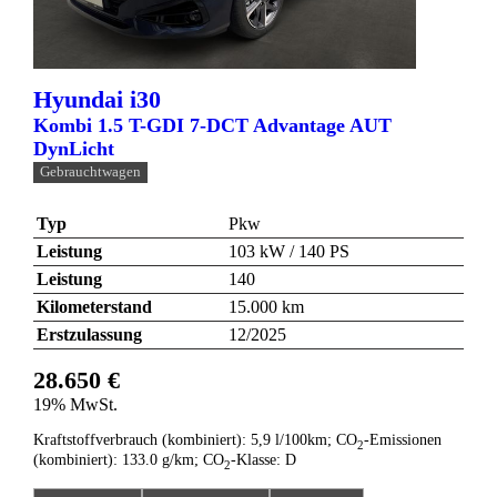
Hyundai
i30
Kombi 1.5 T-GDI 7-DCT Advantage AUT
DynLicht
Gebrauchtwagen
Typ
Pkw
Leistung
103 kW / 140 PS
Leistung
140
Kilometerstand
15.000 km
Erstzulassung
12/2025
28.650 €
19% MwSt.
Kraftstoffverbrauch (kombiniert):
5,9 l/100km
;
CO
-Emissionen
2
(kombiniert):
133.0 g/km
;
CO
-Klasse:
D
2