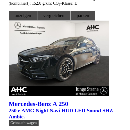
(kombiniert):
152.0 g/km
;
CO
-Klasse:
E
2
anzeigen
vergleichen
parken
Mercedes-Benz
A 250
250 e AMG Night Navi HUD LED Sound SHZ
Ambie.
Gebrauchtwagen