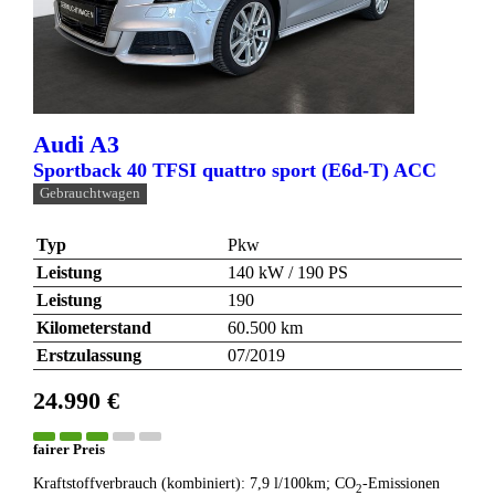
Audi
A3
Sportback 40 TFSI quattro sport (E6d-T) ACC
Gebrauchtwagen
Typ
Pkw
Leistung
140 kW / 190 PS
Leistung
190
Kilometerstand
60.500 km
Erstzulassung
07/2019
24.990 €
fairer Preis
Kraftstoffverbrauch (kombiniert):
7,9 l/100km
;
CO
-Emissionen
2