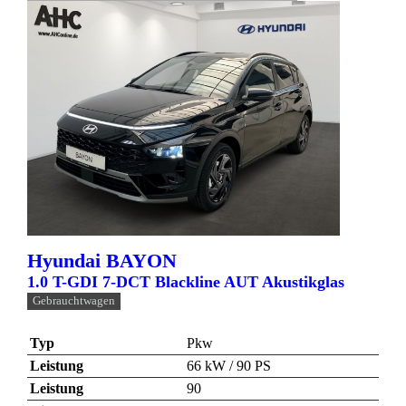
Hyundai
BAYON
1.0 T-GDI 7-DCT Blackline AUT Akustikglas
Gebrauchtwagen
Typ
Pkw
Leistung
66 kW / 90 PS
Leistung
90