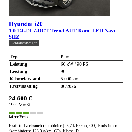
Hyundai
i20
1.0 T-GDI 7-DCT Trend AUT Kam. LED Navi
SHZ
Gebrauchtwagen
Typ
Pkw
Leistung
66 kW / 90 PS
Leistung
90
Kilometerstand
5.000 km
Erstzulassung
06/2026
24.600 €
19% MwSt.
fairer Preis
Kraftstoffverbrauch (kombiniert):
5,7 l/100km
;
CO
-Emissionen
2
(kombiniert):
128.0 g/km
;
CO
-Klasse:
D