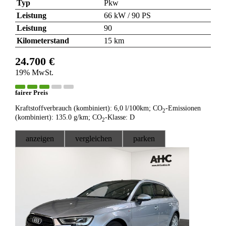
Typ
Pkw
Leistung
66 kW / 90 PS
Leistung
90
Kilometerstand
15 km
24.700 €
19% MwSt.
fairer Preis
Kraftstoffverbrauch (kombiniert):
6,0 l/100km
;
CO
-Emissionen
2
(kombiniert):
135.0 g/km
;
CO
-Klasse:
D
2
anzeigen
vergleichen
parken